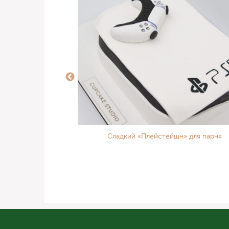
ия имбирных
Сладкий «Плейстейшн» для парня
в