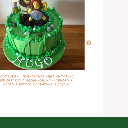
орт Шрек - прекрасная идея не только
Торты и десе
для детских праздников, но и свадеб, 8
«Алиса в стр
марта, Святого Валентина и других