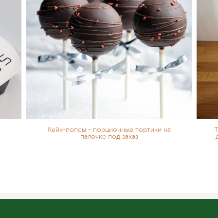
Кейк-попсы - порционные тортики на
Т
палочке под заказ