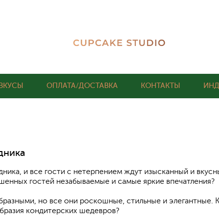
ВКУСЫ
ОПЛАТА/ДОСТАВКА
КОНТАКТЫ
ИНД
дника
дника, и все гости с нетерпением ждут изысканный и вкусны
ашенных гостей незабываемые и самые яркие впечатления?
азными, но все они роскошные, стильные и элегантные. К
образия кондитерских шедевров?