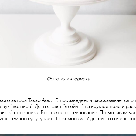
Фото из интернета
кого автора Такао Аоки. В произведении рассказывается о
вух “волчков”. Дети ставят “блейды” на круглое поле и ра
олчок” соперника. Вот такое соревнование. По мотивам ма
ишь немного усутупает “Покемонам”. У детей это очень поп