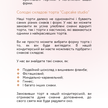
фірми.
Солодкі складові торта “Cupcake studio”
Наші торти далеко не одноманітні і бувають
самих різних смаків і форм. У нас ви можете
замовити як усіма улюблені смачні відкриті
торти, так і торти з мастикою, які вважаються
одними з найкрасивіших тортів.
Ви не просто можете вибрати форму торта і
то, як він буде виглядати. В нашій
кондитерській ви маєте можливість підібрати і
смакові складові.
У нас ви знайдете такі смаки, як:
Подвійний шоколад з вишневим фламбе;
Фісташковий;
Миндально-карамельний;
Гіннес;
І багато інших смаки.
Замовивши торт в нашій кондитерській, ви
отримаєте дуже смачне доповнення, до
свого свята яке буде радувати око.