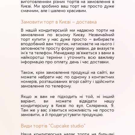
виготовленням різних тортів на замовлення в
Києві. Ми зробимо ваш торт не просто дуже
смачним, але і шалено красивим.
Замовити торт в Києві – доставка
В нашій кондитерській ми надаємо торти на
замовлення по всьому Києву. Незвичайний
торт купити у нас дуже просто – вибираєте
вподобаний вам тортик, натискаєте на нього і
заповнюєте просту форму заявки, де вказуєте
ім’я та телефон. Менеджер зв’яжеться з вами в
найкоротші терміни і уточнить всю важливу
інформацію про оплату, день і час доставки.
Також, крім замовлення продукції на сайті, ви
можете набрати нас по одному з контактних
номерів, розташованих вгорі сайту і здійснити
замовлення по телефону.
Якщо ж вам не підходить ні той, ні інший
варіант, ви можете відвідати нашу
кондитерську в Києві по вул. Скляренка, 9.
Там же у вас з’явиться можливість не просто
замовити, а й продегустувати продукцію.
Види тортів “Cupcake studio”
Наша кондитерська надає торти на будь-які