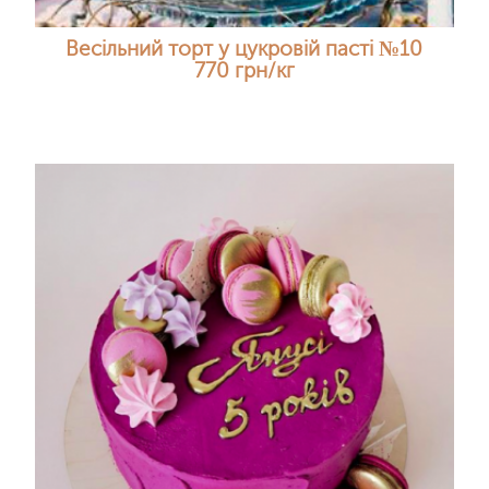
Весільний торт у цукровій пасті №10
770 грн/кг