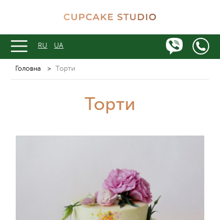
RU
UA
Головна
>
Торти
Торти