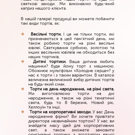
святкові заходи. Ми виконаємо будь-який
каприз нашого клієнта.
В нашій галереї продукції ви можете побачити
такі види тортів, як:
Весільні торти.
І це не тільки торти, які
призначаються в цей пам’ятний день, ми
також робимо торти на різні весільні
ювілеї. Святкування срібною, золотою та
інших весільних ювілеїв не обходиться без
наших тортиків.
Дитячі тортики.
Ваша дитина любить
машинки? буде йому торт з машиною.
Обожнює мультфільм «Холодне серце»? у
нас є торти і з таким варіантом. В каталозі
величезна величезний вибір дитячих тортів
на будь-який смак.
Торти на день народження, на різні свята.
Ми виготовляємо торти на дні
народження, а також на різні тематичні
свята, будь то 8 березня, Новий рік,
Хеллоуїн та інші.
Торти на корпоративні заходи.
У вас День
народження фірми? Ви хочете привітати
директора незвичайним тортом? У нас ви
знайдете масу ідей для корпоративних
свят, а також зможете замовити
оригінальні тортики з логотипом вашої