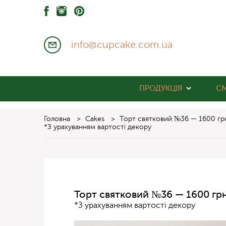
info@cupcake.com.ua
ПРОДУКЦІЯ
С
Головна
>
Cakes
>
Торт святковий №36 — 1600 гр
*З урахуванням вартості декору
Торт святковий №36 — 1600 грн
*З урахуванням вартості декору