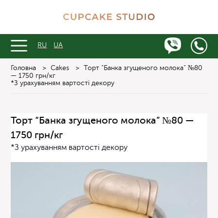
RU
UA
Головна
>
Cakes
>
Торт “Банка згущеного молока” №80
— 1750 грн/кг
*З урахуванням вартості декору
Торт “Банка згущеного молока” №80 —
1750 грн/кг
*З урахуванням вартості декору